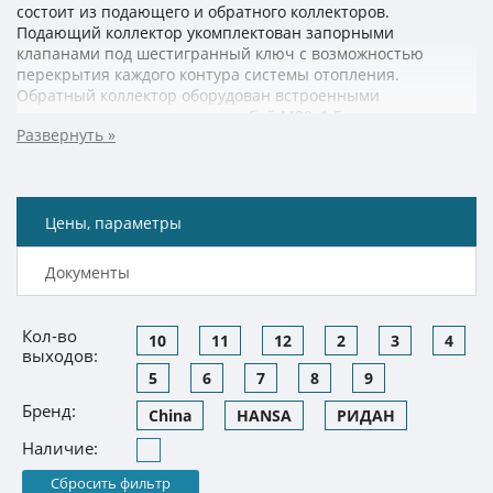
состоит из подающего и обратного коллекторов.
Подающий коллектор укомплектован запорными
клапанами под шестигранный ключ с возможностью
перекрытия каждого контура системы отопления.
Обратный коллектор оборудован встроенными
клапанными вставками с резьбой М30х1.5 и колпачками
для отключения контуров. Для организации зонального
управления отоплением клапанная вставка может быть
оснащена термоэлектрическим приводом, сигнал на
который поступает от комнатного термостата в
зависимости от потребности помещения в тепловой
Цены, параметры
энергии. Распределители производят с количеством
отводов от 2 до 12. В комплектацию входят кронштейны и
Документы
торцевые секции с воздухоотводчиками.
Кол-во
10
11
12
2
3
4
выходов:
5
6
7
8
9
Бренд:
China
HANSA
РИДАН
Наличие:
Сбросить фильтр