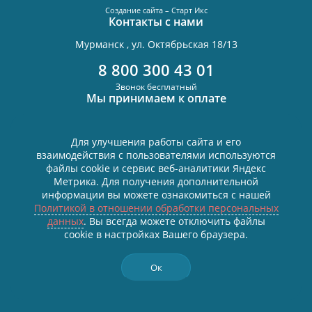
Создание сайта – Старт Икс
Контакты с нами
Мурманск , ул. Октябрьская 18/13
8 800 300 43 01
Звонок бесплатный
Мы принимаем к оплате
Для улучшения работы сайта и его
взаимодействия с пользователями используются
Политика в отношении обработки персональных данных
файлы cookie и сервис веб-аналитики Яндекс
Согласие на обработку персональных данных
Метрика. Для получения дополнительной
Все персональные данные размещены в соответствии с
информации вы можете ознакомиться с нашей
Федеральным законом от 27.07.2006 №152-ФЗ «О персональных
Политикой в отношении обработки персональных
данных», условия и запреты не установлены.
данных
. Вы всегда можете отключить файлы
Связаться в WhatsApp
cookie в настройках Вашего браузера.
Связаться в Telegram
Ок