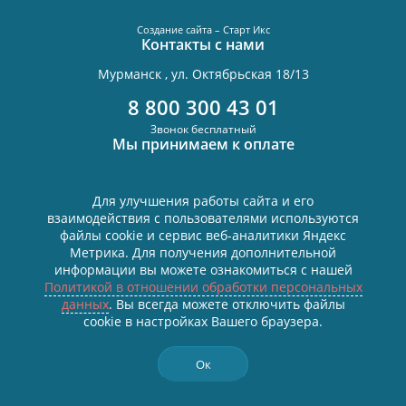
Создание сайта – Старт Икс
Контакты с нами
Мурманск , ул. Октябрьская 18/13
8 800 300 43 01
Звонок бесплатный
Мы принимаем к оплате
Для улучшения работы сайта и его
взаимодействия с пользователями используются
Политика в отношении обработки персональных данных
файлы cookie и сервис веб-аналитики Яндекс
Согласие на обработку персональных данных
Метрика. Для получения дополнительной
Все персональные данные размещены в соответствии с
информации вы можете ознакомиться с нашей
Федеральным законом от 27.07.2006 №152-ФЗ «О персональных
Политикой в отношении обработки персональных
данных», условия и запреты не установлены.
данных
. Вы всегда можете отключить файлы
Связаться в WhatsApp
cookie в настройках Вашего браузера.
Связаться в Telegram
Ок