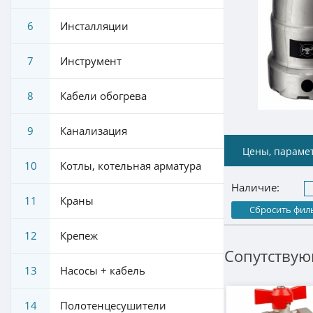
6
Инсталляции
7
Инструмент
8
Кабели обогрева
9
Канализация
Цены, параме
10
Котлы, котельная арматура
Наличие:
11
Краны
Сбросить фил
12
Крепеж
Сопутствую
13
Насосы + кабель
14
Полотенцесушители