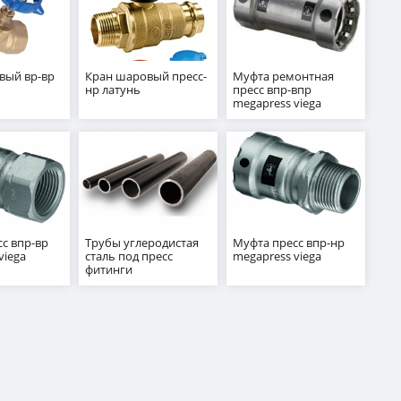
вый вр-вр
Кран шаровый пресс-
Муфта ремонтная
нр латунь
пресс впр-впр
megapress viega
с впр-вр
Трубы углеродистая
Муфта пресс впр-нр
viega
сталь под пресс
megapress viega
фитинги