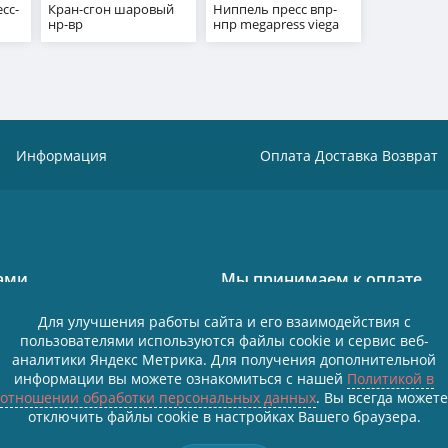
сс-
Кран-сгон шаровый
Ниппель пресс впр-
нр-вр
нпр megapress viega
Информация
Оплата Доставка Возврат
нами
Мы принимаем к оплате
 Октябрьская 18/13
Для улучшения работы сайта и его взаимодействия с
пользователями используются файлы cookie и сервис веб-
 43 01
аналитики Яндекс Метрика. Для получения дополнительной
Политика в отношении обработки пе
ый
информации вы можете ознакомиться с нашей
Политикой в
Согласие на обработку персональных
отношении обработки персональных данных
. Вы всегда можете
отключить файлы cookie в настройках Вашего браузера.
Все персональные данные размещены
Федеральным законом от 27.07.2006
данных», условия и запреты не устан