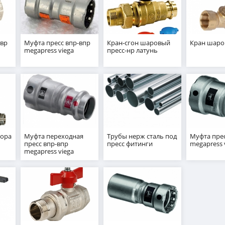
-вр
Муфта пресс впр-впр
Кран-сгон шаровый
Кран шаро
megapress viega
пресс-нр латунь
тора
Муфта переходная
Трубы нерж сталь под
Муфта прес
пресс впр-впр
пресс фитинги
megapress 
megapress viega