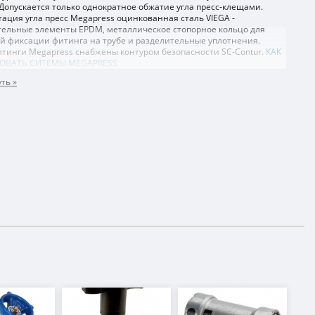
. Допускается только однократное обжатие угла пресс-клещами.
ация угла пресс Megapress оцинкованная сталь VIEGA -
тельные элементы EPDM, металлическое стопорное кольцо для
й фиксации фитинга на трубе и разделительные уплотнения.
итинги Megapress снабжены контуром безопасности SC-Contur.
КАК
ОВАТЬ СИТЕМЫ MEGAPRESS