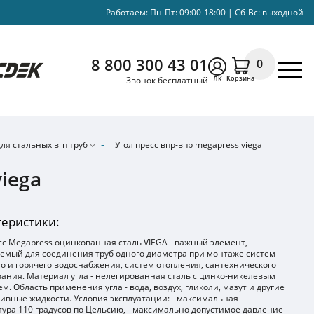
Работаем: Пн-Пт: 09:00-18:00 | Сб-Вс: выходной
8 800 300 43 01
0
Корзина
Звонок бесплатный
ЛК
ля стальных вгп труб
Угол пресс впр-впр megapress viega
iega
теристики:
сс Megapress оцинкованная cталь VIEGA - важный элемент,
емый для соединения труб одного диаметра при монтаже систем
о и горячего водоснабжения, систем отопления, сантехнического
ания. Материал угла - нелегированная сталь с цинко-никелевым
м. Область применения угла - вода, воздух, гликоли, мазут и другие
ивные жидкости. Условия эксплуатации: - максимальная
ура 110 градусов по Цельсию, - максимально допустимое давление