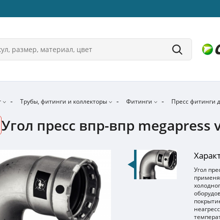
г
Трубы, фитинги и коллекторы
Фитинги
Пресс фитинги д
Угол пресс впр-впр megapress v
Харак
Угол пре
применя
холодног
оборудов
покрытие
неагресс
температ