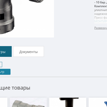
- 10 бар
Комплект
уплотни
надежно
Пресс-ф
МОНТИР
тры
Документы
ьтр
щие товары