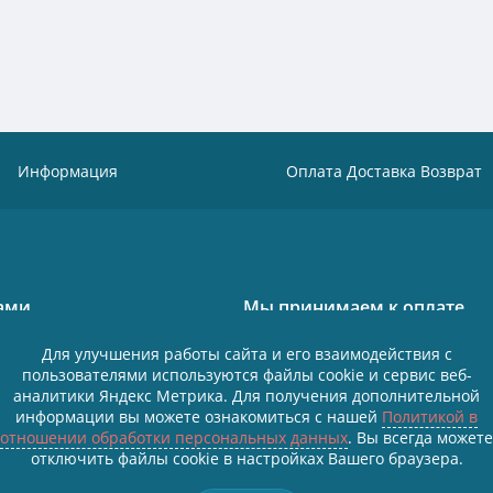
Информация
Оплата Доставка Возврат
нами
Мы принимаем к оплате
 Октябрьская 18/13
Для улучшения работы сайта и его взаимодействия с
пользователями используются файлы cookie и сервис веб-
 43 01
аналитики Яндекс Метрика. Для получения дополнительной
Политика в отношении обработки пе
ый
информации вы можете ознакомиться с нашей
Политикой в
Согласие на обработку персональных
отношении обработки персональных данных
. Вы всегда можете
отключить файлы cookie в настройках Вашего браузера.
Все персональные данные размещены
Федеральным законом от 27.07.2006
данных», условия и запреты не устан