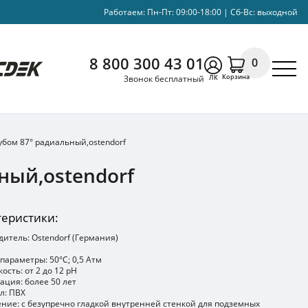
Работаем: Пн-Пт: 09:00-18:00 | Сб-Вс: выходной
8 800 300 43 01
0
Корзина
Звонок бесплатный
ЛК
убом 87° радиальный,ostendorf
ный,ostendorf
теристики:
итель: Ostendorf (Германия)
параметры: 50°C; 0,5 Атм
ость: от 2 до 12 pH
ация: более 50 лет
л: ПВХ
ние: с безупречно гладкой внутренней стенкой для подземных