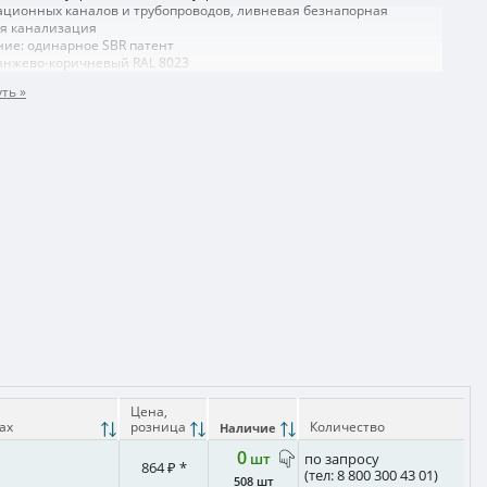
ационных каналов и трубопроводов, ливневая безнапорная
ая канализация
ние: одинарное SBR патент
ранжево-коричневый RAL 8023
Цена,
сах
розница
Количество
Наличие
0
шт
по запросу
864 ₽ *
(тел: 8 800 300 43 01)
508 шт