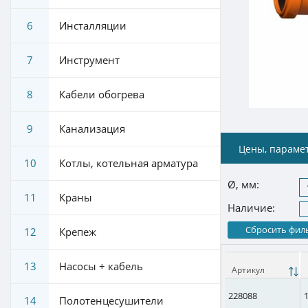
6
Инсталляции
7
Инструмент
8
Кабели обогрева
9
Канализация
Цены, параме
10
Котлы, котельная арматура
Ø, мм:
11
Краны
Наличие:
Сбросить фил
12
Крепеж
13
Насосы + кабель
Артикул
228088
14
Полотенцесушители