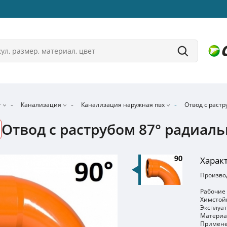
г
Канализация
Канализация наружная пвх
Отвод с растр
Отвод с раструбом 87° радиаль
Харак
Производ
Рабочие 
Химстойк
Эксплуат
Материа
Примене