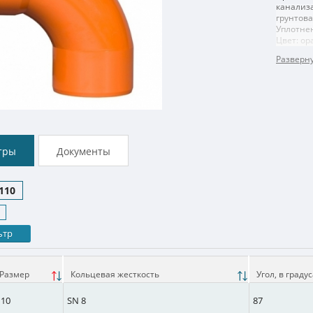
канализ
грунтов
Уплотне
Цвет: о
тры
Документы
110
ьтр
Размер
Кольцевая жесткость
Угол, в граду
110
SN 8
87