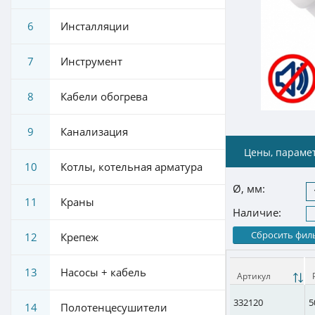
6
Инсталляции
7
Инструмент
8
Кабели обогрева
9
Канализация
Цены, параме
10
Котлы, котельная арматура
Ø, мм:
11
Краны
Наличие:
Сбросить фил
12
Крепеж
13
Насосы + кабель
Артикул
332120
5
14
Полотенцесушители