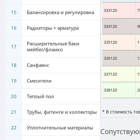
333120
7
15
Балансировка и регулировка
334120
9
16
Радиаторы + арматура
335120
1
Расширительные баки
17
мейбес/фламко
336120
1
18
Санфаянс
337120
1
19
Смесители
338120
2
20
Теплый пол
21
Трубы, фитинги и коллекторы
* В стоимость то
22
Уплотнительные материалы
Сопутствую