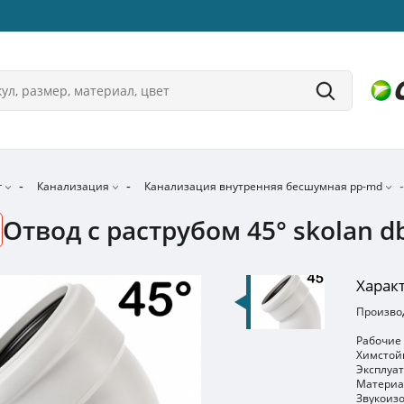
г
Канализация
Канализация внутренняя бесшумная pp-md
Отвод с раструбом 45° skolan db
Харак
Производ
Рабочие 
Химстойк
Эксплуат
Материа
Звукоизо