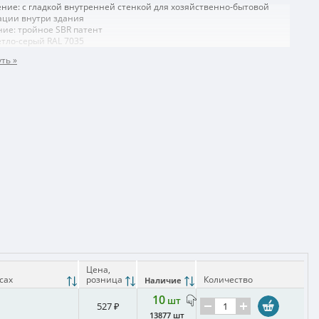
ние: с гладкой внутренней стенкой для хозяйственно-бытовой
ации внутри здания
ие: тройное SBR патент
етло-серый RAL 7035
Цена,
усах
розница
Количество
Наличие
10
шт
527 ₽
13877 шт