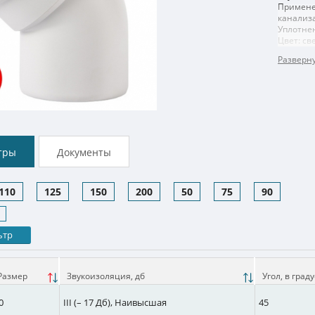
Примене
канализ
Уплотнен
Цвет: св
тры
Документы
110
125
150
200
50
75
90
ьтр
Размер
Звукоизоляция, дб
Угол, в град
0
III (– 17 Дб), Наивысшая
45