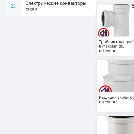
Электрические конвекторы
23
ensto
Тройник с растру
87° skolan db,
ostendorf
Редукция skolan db
ostendorf