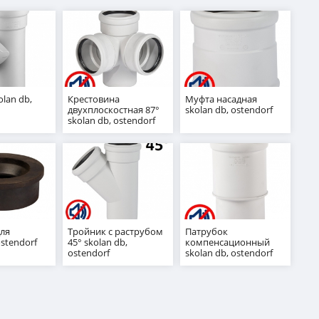
olan db,
Крестовина
Муфта насадная
двухплоскостная 87°
skolan db, ostendorf
skolan db, ostendorf
ля
Тройник с раструбом
Патрубок
ostendorf
45° skolan db,
компенсационный
ostendorf
skolan db, ostendorf