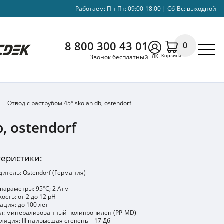
Работаем: Пн-Пт: 09:00-18:00 | Сб-Вс: выходной
8 800 300 43 01
0
Корзина
Звонок бесплатный
ЛК
Отвод с раструбом 45° skolan db, ostendorf
, ostendorf
теристики:
итель: Ostendorf (Германия)
параметры: 95°C; 2 Атм
ость: от 2 до 12 pH
ация: до 100 лет
л: минерализованный полипропилен (PP-MD)
ляция: III наивысшая степень – 17 Дб