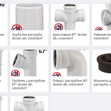
бом
Труба без раструба
Крестовина 87° skolan
Ревизия sk
skolan db, ostendorf
db, ostendorf
ostendorf
,
Тройник с раструбом
Отвод с раструбом 90°
Манжеты д
67° skolan db,
skolan db, ostendorf
раструба, 
ostendorf