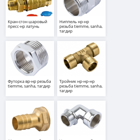
Кран-сгон шаровый
Ниппель нр-нр
пресс-нр латунь
резьба tiemme, sanha,
тагдир
Футорка вр-нр резьба
Тройник нр-нр-нр
tiemme, sanha, тагдир
резьба tiemme, sanha,
тагдир