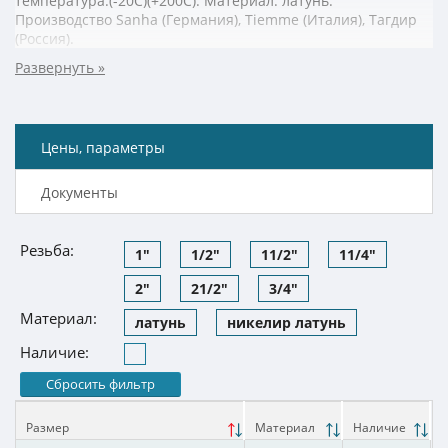
температура:(-20С)(+200C). Материал: латунь.
Производство Sanha (Германия), Tiemme (Италия), Тагдир
(Россия).
Цены, параметры
Документы
Резьба:
1"
1/2"
11/2"
11/4"
2"
21/2"
3/4"
Материал:
латунь
никелир латунь
Наличие:
Сбросить фильтр
Размер
Материал
Наличие