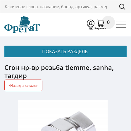
0
Корзина
ЛК
ПОКАЗАТЬ РАЗДЕЛЫ
Сгон нр-вр резьба tiemme, sanha,
тагдир
Назад в каталог