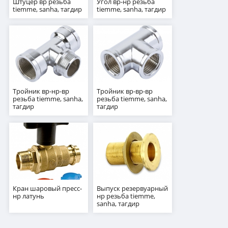
Штуцер вр резьба
Угол вр-нр резьба
tiemme, sanha, тагдир
tiemme, sanha, тагдир
Тройник вр-нр-вр
Тройник вр-вр-вр
резьба tiemme, sanha,
резьба tiemme, sanha,
тагдир
тагдир
Кран шаровый пресс-
Выпуск резервуарный
нр латунь
нр резьба tiemme,
sanha, тагдир