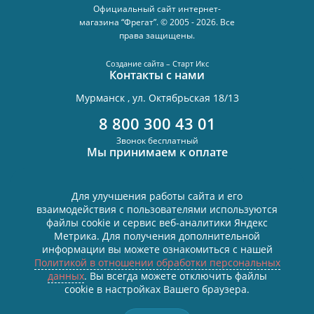
Официальный сайт интернет-
магазина “Фрегат”. © 2005 - 2026. Все
права защищены.
Создание сайта – Старт Икс
Контакты с нами
Мурманск , ул. Октябрьская 18/13
8 800 300 43 01
Звонок бесплатный
Мы принимаем к оплате
Для улучшения работы сайта и его
взаимодействия с пользователями используются
Политика в отношении обработки персональных данных
файлы cookie и сервис веб-аналитики Яндекс
Согласие на обработку персональных данных
Метрика. Для получения дополнительной
Все персональные данные размещены в соответствии с
информации вы можете ознакомиться с нашей
Федеральным законом от 27.07.2006 №152-ФЗ «О персональных
Политикой в отношении обработки персональных
данных», условия и запреты не установлены.
данных
. Вы всегда можете отключить файлы
Связаться в WhatsApp
cookie в настройках Вашего браузера.